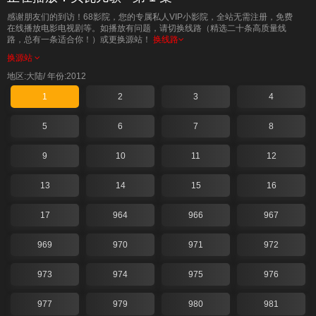
感谢朋友们的到访！68影院，您的专属私人VIP小影院，全站无需注册，免费
在线播放电影电视剧等。如播放有问题，请切换线路（精选二十条高质量线
路，总有一条适合你！）或更换源站！
换线路
换源站
地区:大陆/
年份:2012
1
2
3
4
5
6
7
8
9
10
11
12
13
14
15
16
17
964
966
967
969
970
971
972
973
974
975
976
977
979
980
981