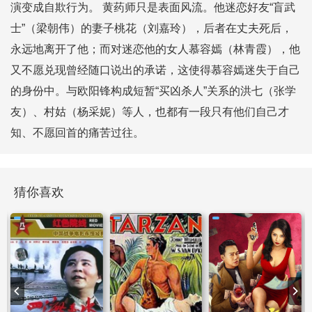
演变成自欺行为。 黄药师只是表面风流。他迷恋好友“盲武
士”（梁朝伟）的妻子桃花（刘嘉玲），后者在丈夫死后，
永远地离开了他；而对迷恋他的女人慕容嫣（林青霞），他
又不愿兑现曾经随口说出的承诺，这使得慕容嫣迷失于自己
的身份中。与欧阳锋构成短暂“买凶杀人”关系的洪七（张学
友）、村姑（杨采妮）等人，也都有一段只有他们自己才
知、不愿回首的痛苦过往。
猜你喜欢