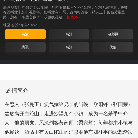
感谢朋友们的到访！68影院，您的专属私人VIP小影院，全站无需注册，免费
在线播放电影电视剧等。如播放有问题，请切换线路（精选二十条高质量线
路，总有一条适合你！）或更换源站！
换线路
地区:台湾/
年份:1994
高清
高清
电影网
腾讯
高清
优酷
剧情简介
在恋人（张曼玉）负气嫁给兄长的当晚，欧阳锋（张国荣）
黯然离开白陀山，走进沙漠某个小镇，成为一名杀手中介
人。他的朋友、风流剑客黄药师（梁家辉）每年都来小镇与
他畅饮，酒话里有关白陀山的消息令他忘却往事的念想渐次