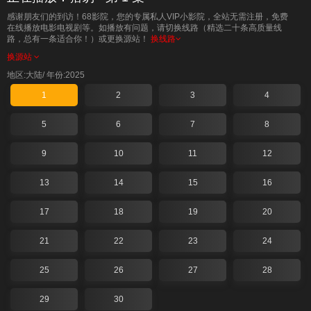
感谢朋友们的到访！68影院，您的专属私人VIP小影院，全站无需注册，免费
在线播放电影电视剧等。如播放有问题，请切换线路（精选二十条高质量线
路，总有一条适合你！）或更换源站！
换线路
换源站
地区:大陆/
年份:2025
1
2
3
4
5
6
7
8
9
10
11
12
13
14
15
16
17
18
19
20
21
22
23
24
25
26
27
28
29
30