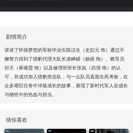
剧情简介
讲述了怀揣梦想的军校毕业生陈汉生（史彭元 饰）通过不
懈努力得到了猎豹代理大队长凌峥嵘（杨烁 饰）、教导员
邱天（蒋璐霞 饰）以及修理班班长张岚（武强 饰）的认
可，并成功加入猎豹突击队，与一众队员直面生死考验，在
众多艰巨任务中淬炼成长的故事，展现了新时代军人在成长
与牺牲中的热血与担当。
猜你喜欢