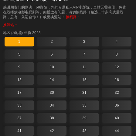
感谢朋友们的到访！68影院，您的专属私人VIP小影院，全站无需注册，免费
在线播放电影电视剧等。如播放有问题，请切换线路（精选二十条高质量线
路，总有一条适合你！）或更换源站！
换线路
换源站
地区:内地剧/
年份:2025
1
2
3
4
5
6
7
8
9
10
11
12
13
14
15
16
17
30
31
32
33
34
35
36
37
38
39
40
41
42
43
44