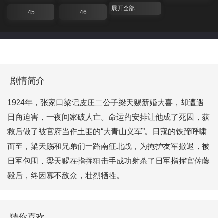
展开全部
45
46
剧情简介
1924年，张家口梁记皮庄二公子梁天赐新婚大喜，却遭遇
日商迫害，一夜间家破人亡。命运的安排让他成了死囚，获
救后做了被官府当作土匪的“大青山义军”。日寇的铁蹄呼啸
而至，梁天赐和兄弟们一路南征北战，为掩护友军撤退，被
日军包围，梁天赐在指挥狙击手成功射杀了日军指挥官佐藤
毅后，终因寡不敌众，壮烈牺牲。
猜你喜欢