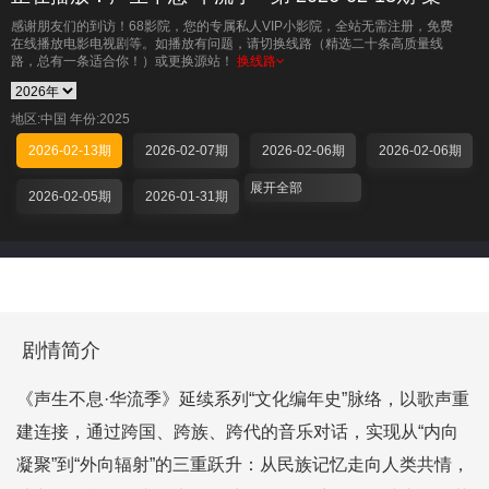
感谢朋友们的到访！68影院，您的专属私人VIP小影院，全站无需注册，免费
在线播放电影电视剧等。如播放有问题，请切换线路（精选二十条高质量线
路，总有一条适合你！）或更换源站！
换线路
地区:中国
年份:2025
2026-02-13期
2026-02-07期
2026-02-06期
2026-02-06期
展开全部
2026-02-05期
2026-01-31期
剧情简介
《声生不息·华流季》延续系列“文化编年史”脉络，以歌声重
建连接，通过跨国、跨族、跨代的音乐对话，实现从“内向
凝聚”到“外向辐射”的三重跃升：从民族记忆走向人类共情，