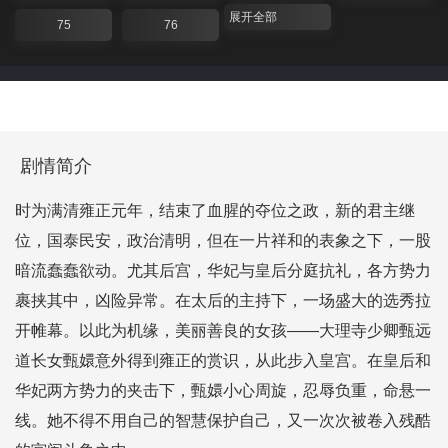
展开全部
75
76
剧情简介
时为满清雍正元年，结束了血腥的夺位之政，新的君主继
位，国泰民安，政治清明，但在一片祥和的表象之下，一股
暗流蠢蠢欲动。尤其后宫，华妃与皇后分庭抗礼，各方势力
裹挟其中，凶险异常。在太后的主持下，一场盛大的选秀拉
开帷幕。以此为机缘，美丽善良的女孩——大理寺少卿甄远
道长女甄嬛意外得到雍正的赏识，从此步入皇宫。在皇后和
华妃两方势力的夹击下，甄嬛小心周旋，忍辱负重，命悬一
线。她不得不用自己的智慧保护自己，又一次次被卷入残酷