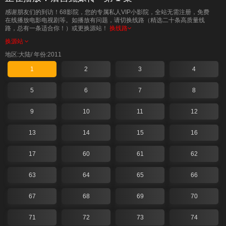
感谢朋友们的到访！68影院，您的专属私人VIP小影院，全站无需注册，免费
在线播放电影电视剧等。如播放有问题，请切换线路（精选二十条高质量线
路，总有一条适合你！）或更换源站！
换线路
换源站
地区:大陆/
年份:2011
1
2
3
4
5
6
7
8
9
10
11
12
13
14
15
16
17
60
61
62
63
64
65
66
67
68
69
70
71
72
73
74