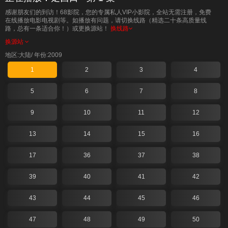
感谢朋友们的到访！68影院，您的专属私人VIP小影院，全站无需注册，免费
在线播放电影电视剧等。如播放有问题，请切换线路（精选二十条高质量线
路，总有一条适合你！）或更换源站！
换线路
换源站
地区:大陆/
年份:2009
1
2
3
4
5
6
7
8
9
10
11
12
13
14
15
16
17
36
37
38
39
40
41
42
43
44
45
46
47
48
49
50