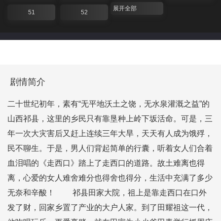
展开全部
51
52
剧情简介
二十世纪初年，素有“无平地沃土之饶，无水泉灌溉之益”的
山西祁县，这里的乡民只有靠垦种上岭下坂活命。可是，三
年一次大灾害后又赶上连续三年大旱，天天有人成为饿殍，
民不聊生。于是，男人们背起简单的行囊，听着女人们合着
血泪唱的《走西口》踏上了走西口的道路。故土难离也得
离，心爱的女人难舍难分也得舍也得分，生活中充满了多少
无奈和辛酸！ 祁县田家大院，祖上是靠走西口在口外
发了财，回家乡置了产业的大户人家。到了田耀祖这一代，