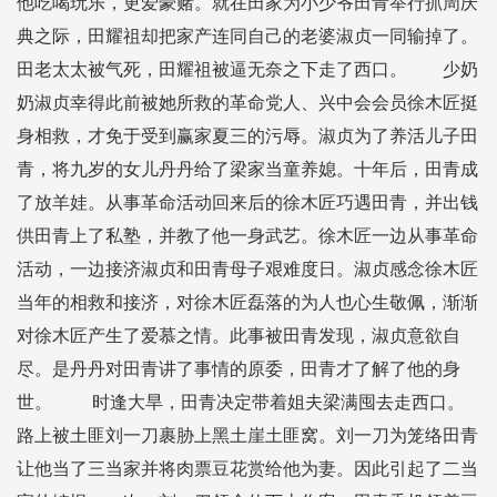
他吃喝玩乐，更爱豪赌。就在田家为小少爷田青举行抓周庆
典之际，田耀祖却把家产连同自己的老婆淑贞一同输掉了。
田老太太被气死，田耀祖被逼无奈之下走了西口。 少奶
奶淑贞幸得此前被她所救的革命党人、兴中会会员徐木匠挺
身相救，才免于受到赢家夏三的污辱。淑贞为了养活儿子田
青，将九岁的女儿丹丹给了梁家当童养媳。十年后，田青成
了放羊娃。从事革命活动回来后的徐木匠巧遇田青，并出钱
供田青上了私塾，并教了他一身武艺。徐木匠一边从事革命
活动，一边接济淑贞和田青母子艰难度日。淑贞感念徐木匠
当年的相救和接济，对徐木匠磊落的为人也心生敬佩，渐渐
对徐木匠产生了爱慕之情。此事被田青发现，淑贞意欲自
尽。是丹丹对田青讲了事情的原委，田青才了解了他的身
世。 时逢大旱，田青决定带着姐夫梁满囤去走西口。
路上被土匪刘一刀裹胁上黑土崖土匪窝。刘一刀为笼络田青
让他当了三当家并将肉票豆花赏给他为妻。因此引起了二当