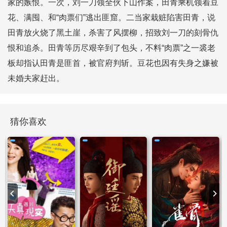
家的嫉恨。一次，刘一刀领全伙下山作案，田青乘机领着豆
花、满囤、和“肉票们”逃出匪窟。二当家栽赃陷害田青，说
田青放火烧了黑土崖，杀害了风摆柳，招致刘一刀的刻骨仇
恨和追杀。田青等历尽艰辛到了包头，不料“肉票”之一裘老
板却指认田青是匪首，被官府判斩。豆花也因有失身之嫌被
未婚夫家赶出。
猜你喜欢