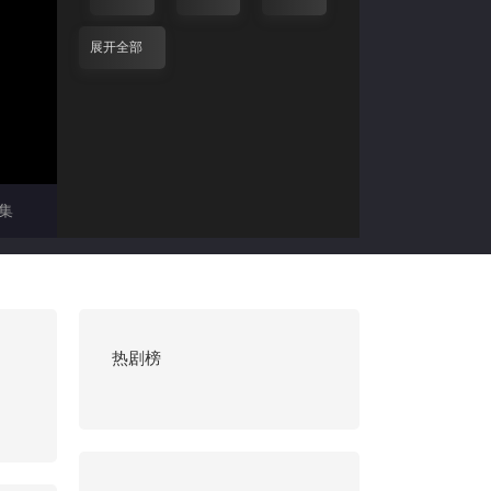
展开全部
集
热剧榜
。