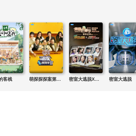
的客栈
萌探探探案第2季
密室大逃脱X乘风破浪的姐姐
密室大逃脱