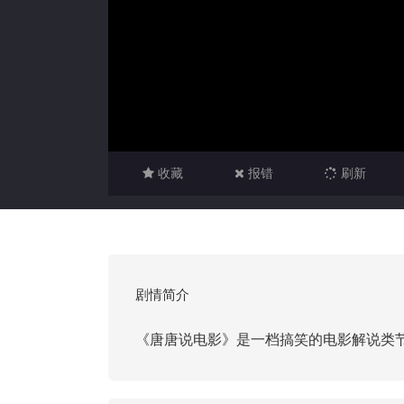
收藏
报错
刷新
剧情简介
《唐唐说电影》是一档搞笑的电影解说类