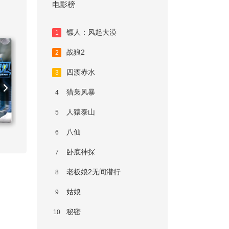
电影榜
镖人：风起大漠
1
战狼2
2
四渡赤水
3
猎枭风暴
4
人猿泰山
5
八仙
喜剧之王单口季
6
卧底神探
7
老板娘2无间潜行
8
姑娘
9
秘密
10