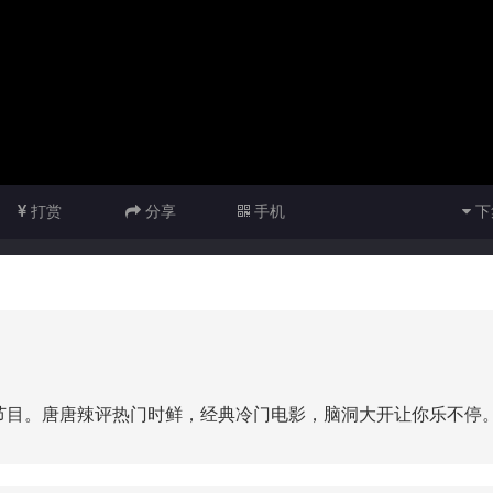
打赏
分享
手机
下
节目。唐唐辣评热门时鲜，经典冷门电影，脑洞大开让你乐不停