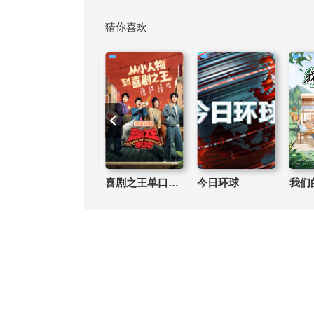
猜你喜欢
坑王驾到第4季
喜剧之王单口季第3季
今日环球
我们